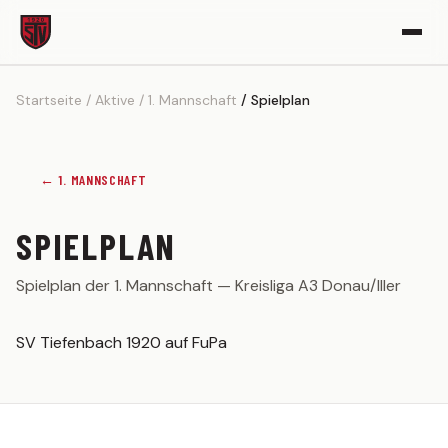
Startseite
Aktive
1. Mannschaft
Spielplan
VEREIN
Vereinsgeschichte
Sportgelände
← 1. MANNSCHAFT
Partner werden
SPIELPLAN
Kickerle-Archiv
Spielplan der 1. Mannschaft — Kreisliga A3 Donau/Iller
AKTIVE
1. MANNSCHAFT
SV Tiefenbach 1920 auf FuPa
Spielplan
Tabelle
Kader