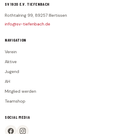
Statistik
SV 1920 E.V. TIEFENBACH
2. MANNSCHAFT
Rothtalring 99, 89257 Illertissen
info@sv-tiefenbach.de
Spielplan
Tabelle
NAVIGATION
Kader
Verein
Statistik
Aktive
JUGEND
Jugend
G-Junioren (U7)
AH
F-Junioren (U8/U9)
Mitglied werden
E-Junioren (U10/U11)
Teamshop
D-Junioren (U12/U13)
SOCIAL MEDIA
AH
MITGLIED WERDEN