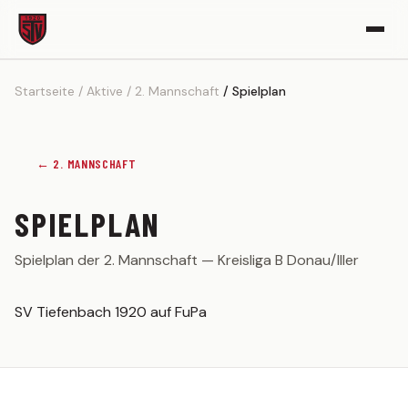
Startseite
Aktive
2. Mannschaft
Spielplan
VEREIN
Vereinsgeschichte
Sportgelände
← 2. MANNSCHAFT
Partner werden
SPIELPLAN
Kickerle-Archiv
Spielplan der 2. Mannschaft — Kreisliga B Donau/Iller
AKTIVE
1. MANNSCHAFT
SV Tiefenbach 1920 auf FuPa
Spielplan
Tabelle
Kader