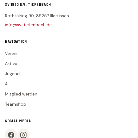
Statistik
SV 1920 E.V. TIEFENBACH
2. MANNSCHAFT
Rothtalring 99, 89257 Illertissen
info@sv-tiefenbach.de
Spielplan
Tabelle
NAVIGATION
Kader
Verein
Statistik
Aktive
JUGEND
Jugend
G-Junioren (U7)
AH
F-Junioren (U8/U9)
Mitglied werden
E-Junioren (U10/U11)
Teamshop
D-Junioren (U12/U13)
SOCIAL MEDIA
AH
MITGLIED WERDEN