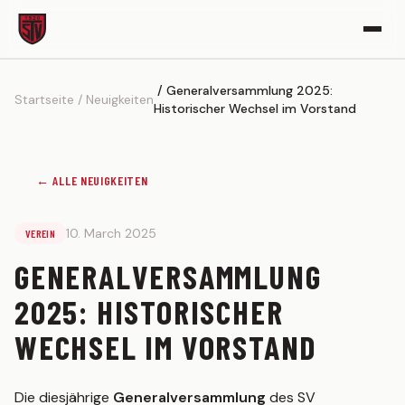
Generalversammlung 2025:
VEREIN
Startseite
Neuigkeiten
Historischer Wechsel im Vorstand
Vereinsgeschichte
Sportgelände
← ALLE NEUIGKEITEN
Partner werden
Kickerle-Archiv
10. March 2025
VEREIN
AKTIVE
GENERALVERSAMMLUNG
1. MANNSCHAFT
2025: HISTORISCHER
Spielplan
WECHSEL IM VORSTAND
Tabelle
Kader
Die diesjährige
Generalversammlung
des SV