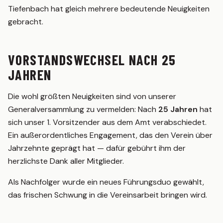
Statistik
Tiefenbach hat gleich mehrere bedeutende Neuigkeiten
gebracht.
2. MANNSCHAFT
Spielplan
VORSTANDSWECHSEL NACH 25
Tabelle
JAHREN
Kader
Statistik
Die wohl größten Neuigkeiten sind von unserer
JUGEND
Generalversammlung zu vermelden: Nach
25 Jahren
hat
sich unser 1. Vorsitzender aus dem Amt verabschiedet.
G-Junioren (U7)
Ein außerordentliches Engagement, das den Verein über
F-Junioren (U8/U9)
Jahrzehnte geprägt hat — dafür gebührt ihm der
herzlichste Dank aller Mitglieder.
E-Junioren (U10/U11)
D-Junioren (U12/U13)
Als Nachfolger wurde ein neues Führungsduo gewählt,
das frischen Schwung in die Vereinsarbeit bringen wird.
AH
MITGLIED WERDEN