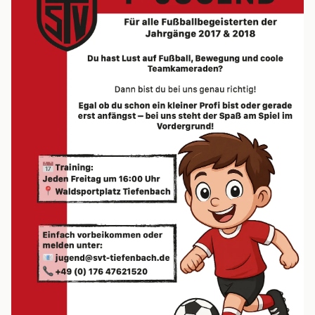
Statistik
2. MANNSCHAFT
Spielplan
Tabelle
Kader
Statistik
JUGEND
G-Junioren (U7)
F-Junioren (U8/U9)
E-Junioren (U10/U11)
D-Junioren (U12/U13)
AH
MITGLIED WERDEN