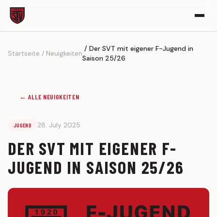
Der SVT mit eigener F-Jugend in
VEREIN
Startseite
Neuigkeiten
Saison 25/26
Vereinsgeschichte
Sportgelände
← ALLE NEUIGKEITEN
Partner werden
Kickerle-Archiv
28. July 2025
JUGEND
AKTIVE
DER SVT MIT EIGENER F-
1. MANNSCHAFT
JUGEND IN SAISON 25/26
Spielplan
Tabelle
Kader