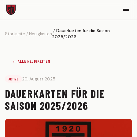
Dauerkarten für die Saison
VEREIN
Startseite
Neuigkeiten
2025/2026
Vereinsgeschichte
Sportgelände
← ALLE NEUIGKEITEN
Partner werden
Kickerle-Archiv
20. August 2025
AKTIVE
AKTIVE
DAUERKARTEN FÜR DIE
1. MANNSCHAFT
SAISON 2025/2026
Spielplan
Tabelle
Kader