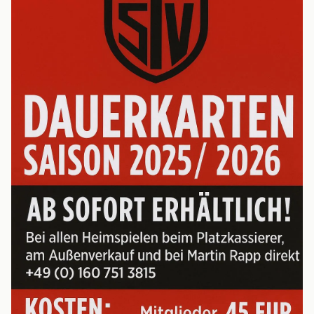
Statistik
2. MANNSCHAFT
Spielplan
Tabelle
Kader
Statistik
JUGEND
G-Junioren (U7)
F-Junioren (U8/U9)
E-Junioren (U10/U11)
D-Junioren (U12/U13)
AH
MITGLIED WERDEN