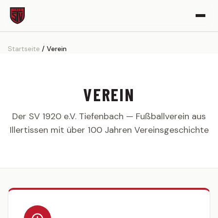
Startseite
Verein
VEREIN
Vereinsgeschichte
Sportgelände
VEREIN
Partner werden
Der SV 1920 e.V. Tiefenbach — Fußballverein aus
Kickerle-Archiv
Illertissen mit über 100 Jahren Vereinsgeschichte
AKTIVE
1. MANNSCHAFT
Spielplan
Tabelle
Kader