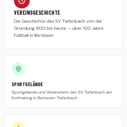
Statistik
VEREINSGESCHICHTE
2. MANNSCHAFT
Die Geschichte des SV Tiefenbach von der
Spielplan
Gründung 1920 bis heute — über 100 Jahre
Tabelle
Fußball in Illertissen
Kader
Statistik
JUGEND
G-Junioren (U7)
F-Junioren (U8/U9)
SPORTGELÄNDE
Sportgelände und Vereinsheim des SV Tiefenbach am
E-Junioren (U10/U11)
Rothtalring in Illertissen-Tiefenbach
D-Junioren (U12/U13)
AH
MITGLIED WERDEN